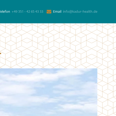
elefon
+49 351 - 42 65 43 33
Email
info@kadur-health.de
r